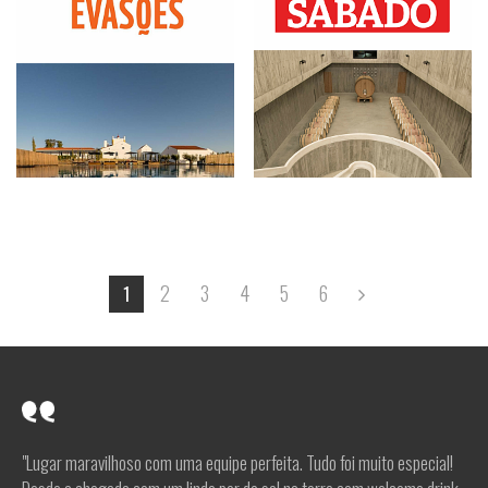
2
3
4
5
6
1
"Lugar maravilhoso com uma equipe perfeita. Tudo foi muito especial!