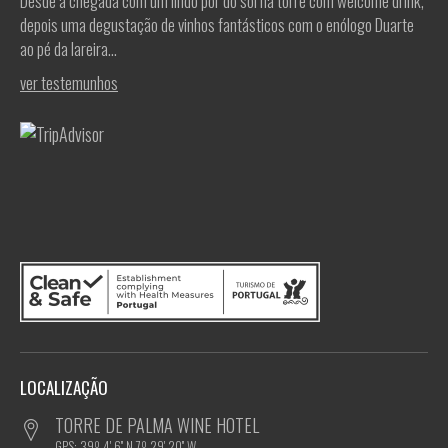
Desde a chegada com um lindo por do sol na torre com welcome drink,
depois uma degustação de vinhos fantásticos com o enólogo Duarte
ao pé da lareira...
ver testemunhos
LOCALIZAÇÃO
TORRE DE PALMA WINE HOTEL
GPS: 39º 4' 6'' N,7º 29' 20'' W