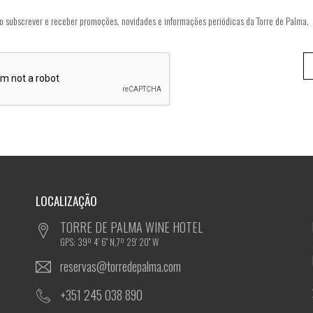
o subscrever e receber promoções, novidades e informações periódicas da Torre de Palma.
LOCALIZAÇÃO
TORRE DE PALMA WINE HOTEL
GPS: 39º 4' 6'' N,7º 29' 20'' W
reservas@torredepalma.com
+351 245 038 890