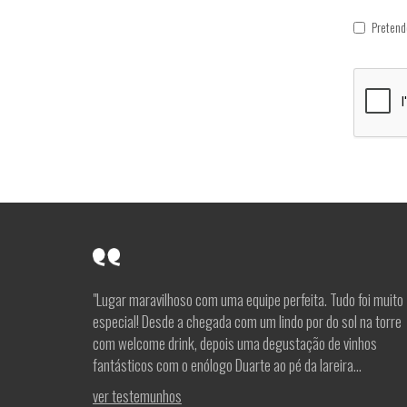
Pretend
"Lugar maravilhoso com uma equipe perfeita. Tudo foi muito
especial! Desde a chegada com um lindo por do sol na torre
com welcome drink, depois uma degustação de vinhos
fantásticos com o enólogo Duarte ao pé da lareira...
ver testemunhos