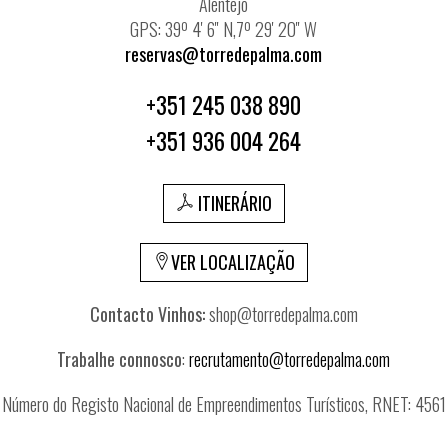
Alentejo
GPS: 39º 4' 6'' N,7º 29' 20'' W
reservas@torredepalma.com
+351 245 038 890
+351 936 004 264
ITINERÁRIO
VER LOCALIZAÇÃO
Contacto Vinhos:
shop@torredepalma.com
Trabalhe connosco
:
recrutamento@torredepalma.com
Número do Registo Nacional de Empreendimentos Turísticos, RNET: 4561