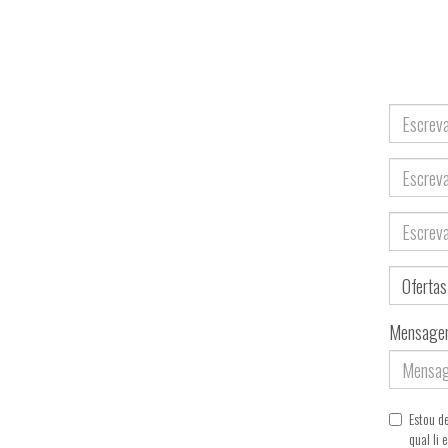
Nome
Email
Telefone
Assunto
Mensage
Estou d
qual li