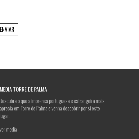
ENVIAR
MEDIA TORRE DE PALMA
Descubra o que a imprensa portuguesa e estrangeira mais
aprecia em Torre de Palma e venha descobrir por si este
lugar.
ver media