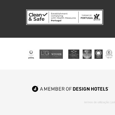
termos de utilização
|
pol