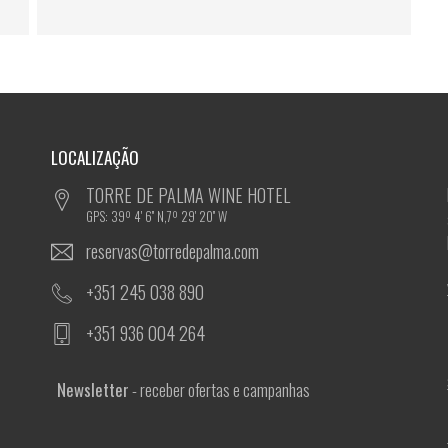
LOCALIZAÇÃO
TORRE DE PALMA WINE HOTEL
GPS: 39º 4' 6'' N,7º 29' 20'' W
reservas@torredepalma.com
+351 245 038 890
+351 936 004 264
Newsletter
- receber ofertas e campanhas