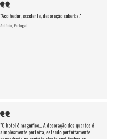
"Acolhedor, excelente, decoração soberba."
António, Portugal
"O hotel é magnífico... A decoração dos quartos é
simplesmente perfeita, estando perfeitamente
enquadrada no espírito alentejano! Ambas as