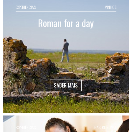
EXPERIÊNCIAS
VINHOS
Roman for a day
SABER MAIS
EXPERIÊNCIAS
GASTRONOMIA