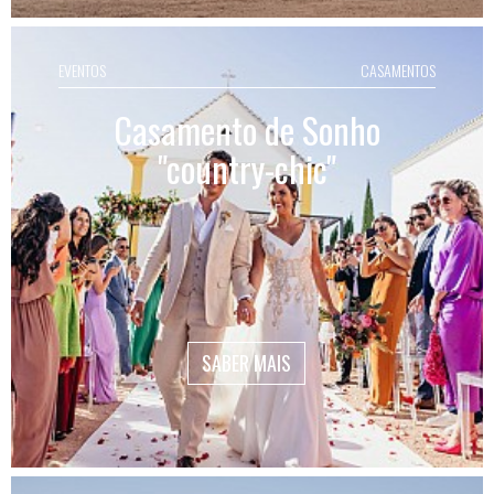
EVENTOS
CASAMENTOS
Casamento de Sonho
"country-chic"
SABER MAIS