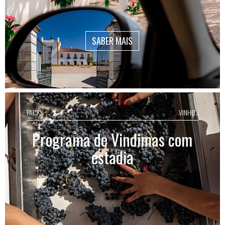
SABER MAIS
PACKS
VINHOS
Programa de Vindimas com
estadia