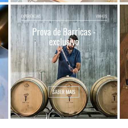
EXPERIÊNCIAS
VINHOS
Prova de Barricas -
exclusivo
SABER MAIS