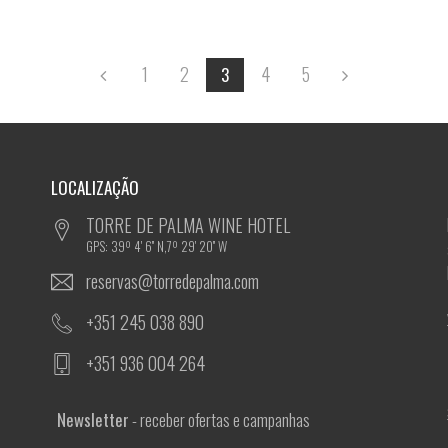
1
2
4
5
3
LOCALIZAÇÃO
TORRE DE PALMA WINE HOTEL
GPS: 39º 4' 6'' N,7º 29' 20'' W
reservas@torredepalma.com
+351 245 038 890
+351 936 004 264
Newsletter
- receber ofertas e campanhas