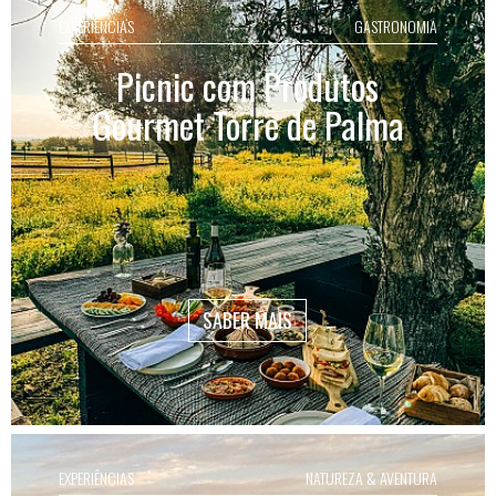
EXPERIÊNCIAS
GASTRONOMIA
Picnic com Produtos
Gourmet Torre de Palma
SABER MAIS
EXPERIÊNCIAS
NATUREZA & AVENTURA