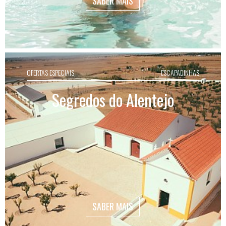
SABER MAIS
OFERTAS ESPECIAIS
ESCAPADINHAS
Segredos do Alentejo
SABER MAIS