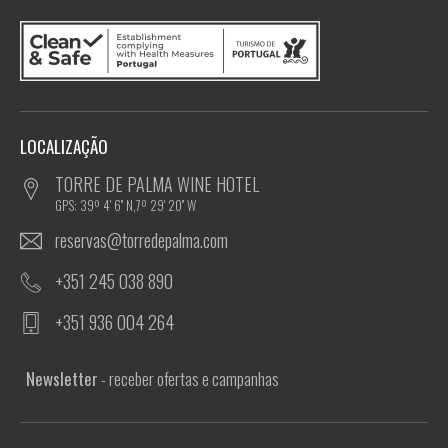
LOCALIZAÇÃO
TORRE DE PALMA WINE HOTEL
GPS: 39º 4' 6'' N,7º 29' 20'' W
reservas@torredepalma.com
+351 245 038 890
+351 936 004 264
Newsletter
- receber ofertas e campanhas