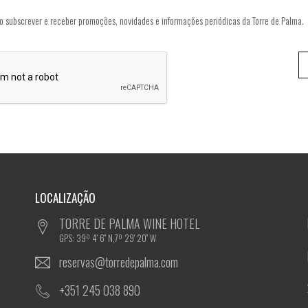
o subscrever e receber promoções, novidades e informações periódicas da Torre de Palma.
LOCALIZAÇÃO
TORRE DE PALMA WINE HOTEL
GPS: 39º 4' 6'' N,7º 29' 20'' W
reservas@torredepalma.com
+351 245 038 890