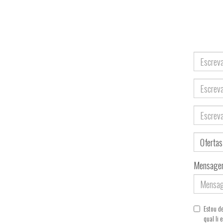
Nome
Email
Telefone
Assunto
Mensage
Estou d
qual li