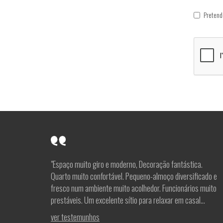
Pretend
"Espaço muito giro e moderno, Decoração fantástica.
Quarto muito confortável. Pequeno-almoço diversificado e
fresco num ambiente muito acolhedor. Funcionários muito
prestáveis. Um excelente sítio para relaxar em casal...
ver testemunhos