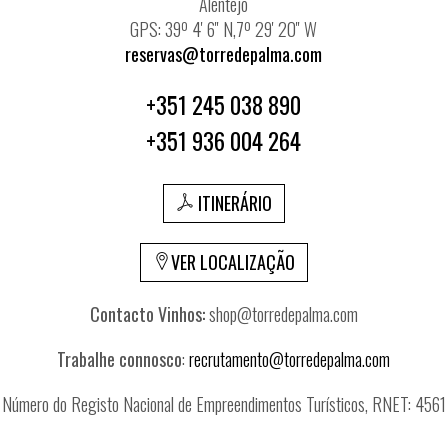
Alentejo
GPS: 39º 4' 6'' N,7º 29' 20'' W
reservas@torredepalma.com
+351 245 038 890
+351 936 004 264
ITINERÁRIO
VER LOCALIZAÇÃO
Contacto Vinhos:
shop@torredepalma.com
Trabalhe connosco
:
recrutamento@torredepalma.com
Número do Registo Nacional de Empreendimentos Turísticos, RNET: 4561