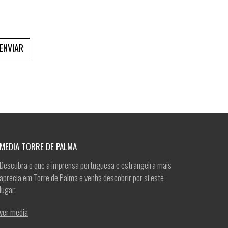
ENVIAR
MEDIA TORRE DE PALMA
Descubra o que a imprensa portuguesa e estrangeira mais
aprecia em Torre de Palma e venha descobrir por si este
lugar.
ver media