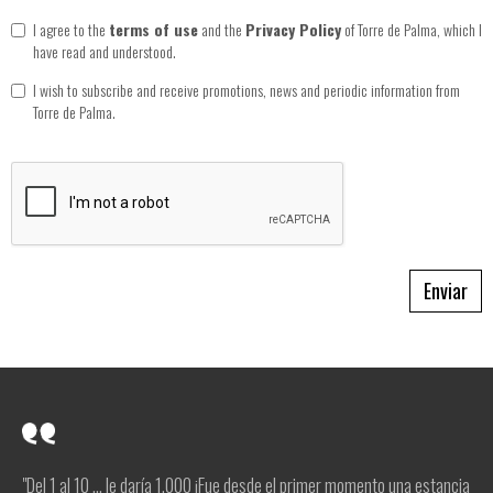
I agree to the
terms of use
and the
Privacy Policy
of Torre de Palma, which I
have read and understood.
I wish to subscribe and receive promotions, news and periodic information from
Torre de Palma.
Enviar
"Del 1 al 10 ... le daría 1.000 ¡Fue desde el primer momento una estancia