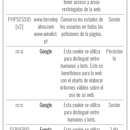
tener acceso a áreas
restringidas de la web.
PHPSESSID
www.torredep
Conserva los estados de
Sesión
[x2]
alma.com
los usuarios en todas las
www.winalist.
peticiones de la página.
pt
rc::a
Google
Esta cookie se utiliza
Persisten
para distinguir entre
te
humanos y bots. Esto es
beneficioso para la web
con el objeto de elaborar
informes válidos sobre el
uso de su web.
rc::c
Google
Esta cookie se utiliza
Sesión
para distinguir entre
humanos y bots.
SERVERID
Eyeota
Esta cookie se utiliza
1 día