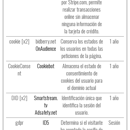
por Stripe.com, permite
realizar transacciones
online sin almacenar
ninguna información de
la tarjeta de crédito.
cookie [x2]
bidberry.net
Conserva los estados de
1 año
OnAudience
los usuarios en todas las
peticiones de la página.
CookieConse
Cookiebot
Almacena el estado de
1 año
nt
consentimiento de
cookies del usuario para
el dominio actual
DID [x2]
Smartstream.
Identificación única que
1 año
tv
identifica la sesión del
Adsafety.net
usuario.
gdpr
ID5
Determina si el visitante
Sesión
ha aceptado la casilla de