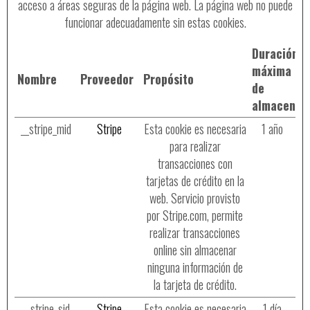
acceso a áreas seguras de la página web. La página web no puede
funcionar adecuadamente sin estas cookies.
Duración
máxima
Nombre
Proveedor
Propósito
de
almacenam
__stripe_mid
Stripe
Esta cookie es necesaria
1 año
para realizar
transacciones con
tarjetas de crédito en la
web. Servicio provisto
por Stripe.com, permite
realizar transacciones
online sin almacenar
ninguna información de
la tarjeta de crédito.
__stripe_sid
Stripe
Esta cookie es necesaria
1 día