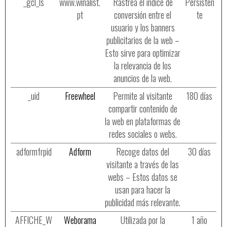
_gcl_ls
www.winalist.
Rastrea el índice de
Persisten
pt
conversión entre el
te
usuario y los banners
publicitarios de la web –
Esto sirve para optimizar
la relevancia de los
anuncios de la web.
_uid
Freewheel
Permite al visitante
180 días
compartir contenido de
la web en plataformas de
redes sociales o webs.
adformfrpid
Adform
Recoge datos del
30 días
visitante a través de las
webs – Estos datos se
usan para hacer la
publicidad más relevante.
AFFICHE_W
Weborama
Utilizada por la
1 año