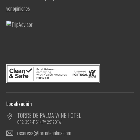
ver opiniones
Localización
TORRE DE PALMA WINE HOTEL
GPS: 39º 4' 6'' N,7º 29' 20'' W
reservas@torredepalma.com