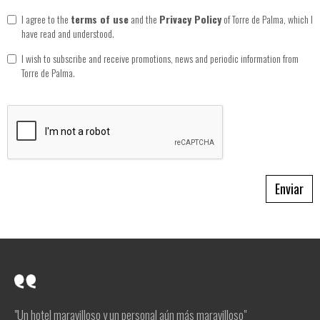
I agree to the
terms of use
and the
Privacy Policy
of Torre de Palma, which I
have read and understood.
I wish to subscribe and receive promotions, news and periodic information from
Torre de Palma.
Enviar
"Un hotel maravilloso y un personal aún más maravilloso"