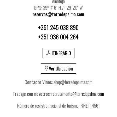
Alentejo
GPS: 39º 4' 6'' N,7º 29' 20'' W
reservas@torredepalma.com
+351 245 038 890
+351 936 004 264
ITINERÁRIO
Ver Ubicación
Contacto Vinos:
shop@torredepalma.com
Trabaje con nosotros:
recrutamento@torredepalma.com
Número de registro nacional de turismo, RNET: 4561