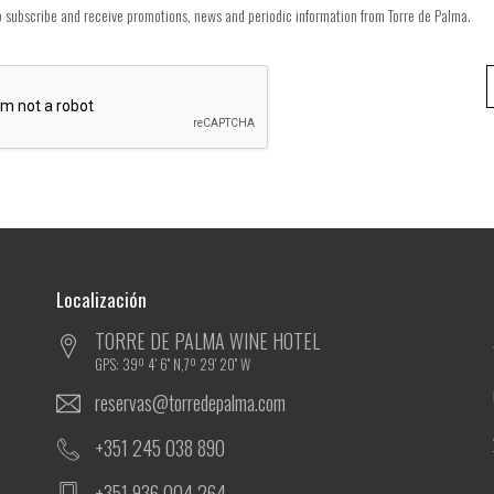
to subscribe and receive promotions, news and periodic information from Torre de Palma.
Localización
TORRE DE PALMA WINE HOTEL
GPS: 39º 4' 6'' N,7º 29' 20'' W
reservas@torredepalma.com
+351 245 038 890
+351 936 004 264