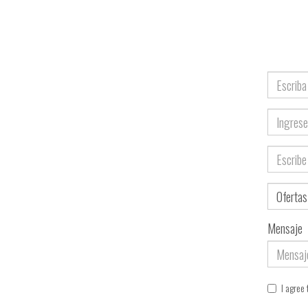
Nombre
Correo
electrónic
Teléfono
Asunto
Mensaje
I agree