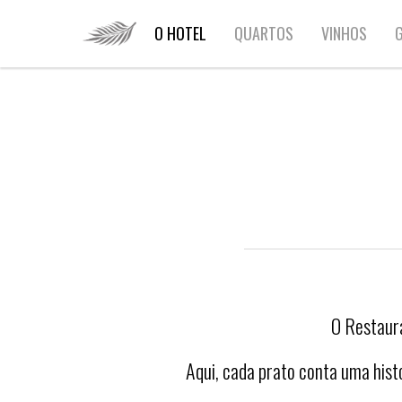
HOME
O HOTEL
QUARTOS
VINHOS
G
O Restaura
Aqui, cada prato conta uma histó