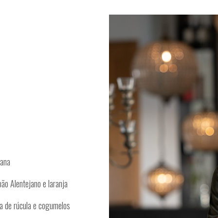
jana
o Alentejano e laranja
da de rúcula e cogumelos