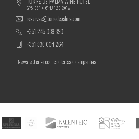
TORRE DE PALMA WINE HOTEL
GPS: 39º 4' 6'' N,7º 29' 20'' W
reservas@torredepalma.com
+351 245 038 890
+351 936 004 264
Newsletter
- receber ofertas e campanhas