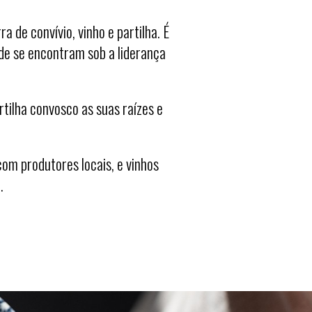
a de convívio, vinho e partilha. É
d
e se
enc
ontram sob a liderança
artilha convosco as suas
raízes e
c
om produtores l
ocais,
e vinhos
.