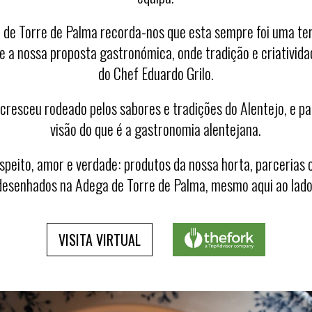
a de Torre de Palma
recorda-n
os que
es
ta sempre foi
uma terr
ce
a nossa prop
osta gastr
onómica, onde tradição
e
criativida
do Ch
ef Eduardo Grilo.
 cresceu r
ode
a
do pelos sab
ores e tradições do Alentejo, e p
vi
são do que é a
gast
ronomia
alent
ejana.
sp
eito,
a
mor
e verdade: produ
tos
da no
ssa horta, par
cerias 
des
enh
ados
na Adega d
e Torre de Palm
a,
mesmo aqui ao lado
VISITA VIRTUAL