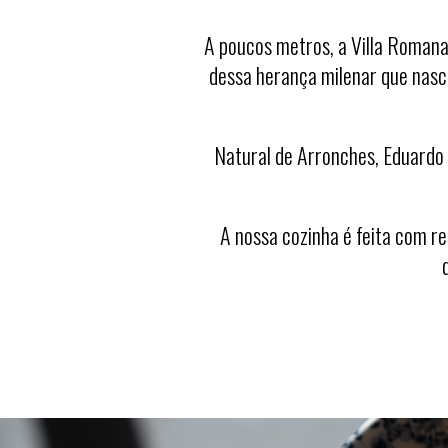
A poucos metro
s,
a Vill
a Roman
dessa he
rança milenar que nas
Natural de Arronches, Eduardo
A nossa cozinha é f
eita c
om
re