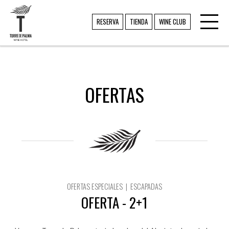
Toggl
TORRE DE PALMA
RESERVA
TIENDA
WINE CLUB
navig
OFERTAS
OFERTAS ESPECIALES | ESCAPADAS
OFERTA - 2+1