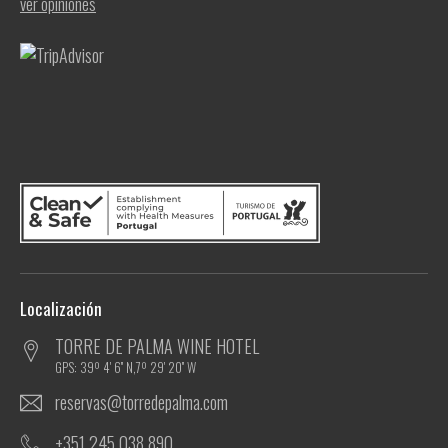
ver opiniones
Localización
TORRE DE PALMA WINE HOTEL
GPS: 39º 4' 6'' N,7º 29' 20'' W
reservas@torredepalma.com
+351 245 038 890