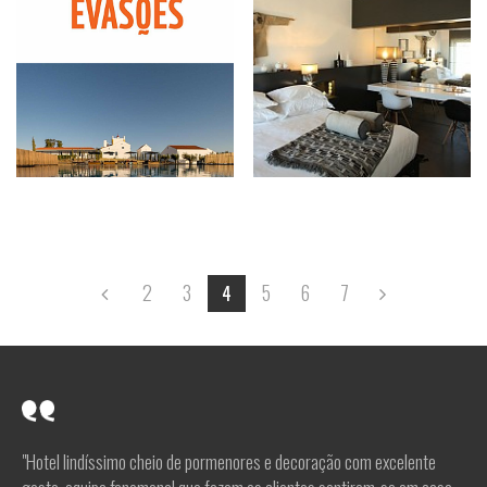
2
3
5
6
7
4
"Hotel lindíssimo cheio de pormenores e decoração com excelente