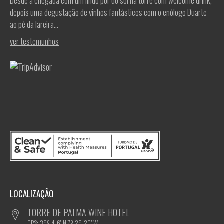
Desde a chegada com um lindo por do sol na torre com welcome drink,
depois uma degustação de vinhos fantásticos com o enólogo Duarte
ao pé da lareira...
ver testemunhos
LOCALIZAÇÃO
TORRE DE PALMA WINE HOTEL
GPS: 39º 4' 6'' N,7º 29' 20'' W