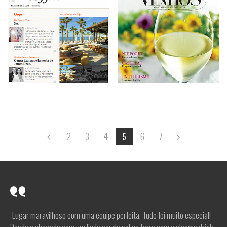
2
3
4
6
7
5
"Lugar maravilhoso com uma equipe perfeita. Tudo foi muito especial!